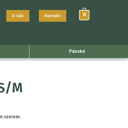
0
O nás
Kontakt
Pánské
 S/M
m vzorem.