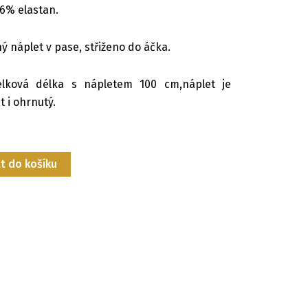
 6% elastan.
ý náplet v pase, střiženo do áčka.
elková délka s nápletem 100 cm,náplet je
t i ohrnutý.
t do košíku