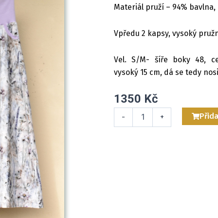
Materiál pruží – 94% bavlna,
Vpředu 2 kapsy, vysoký pružn
Vel. S/M- šíře boky 48, c
vysoký 15 cm, dá se tedy nosi
1350
Kč
Mikinošaty
Přida
-
+
Červené
růžičky
L/XL
množství