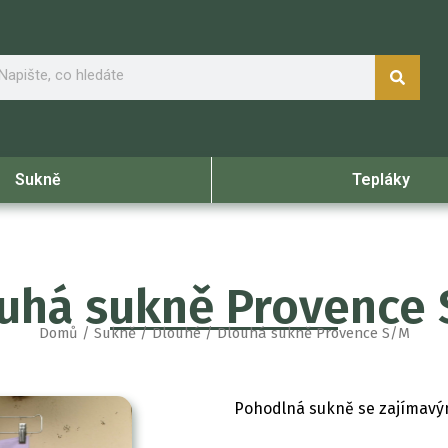
arch
Sukně
Tepláky
uhá sukně Provence
Domů
/
Sukně
/
Dlouhé
/ Dlouhá sukně Provence S/M
Pohodlná sukně se zajímavý