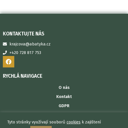
KONTAKTUJTE NÁS
krajcova@abatyka.cz
+420 728 817 753
F
a
c
e
RYCHLÁ NAVIGACE
b
o
O nás
o
Kontakt
k
GDPR
Obchodní podmínky
Tyto stránky využívají souborů
cookies
k zajištení