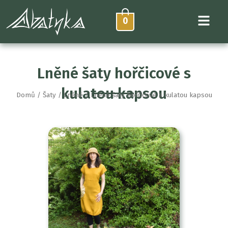
Přeskočit
na
0
obsah
Lněné šaty hořčicové s
kulatou kapsou
Domů
/
Šaty
/
Lněné
/ Lněné šaty hořčicové s kulatou kapsou