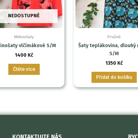
NEDOSTUPNÉ
Mikinošaty
Pružné
inošaty vlčímákové S/M
Šaty teplákovina, dlouhý 
S/M
1400
Kč
1350
Kč
Čtěte více
Přidat do košíku
KONTAKTUJTE NÁS
RYC