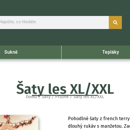
arch
Sukně
Tepláky
Šaty les XL/XXL
Domů
/
Šaty
/
Pružné
/ Šaty les XL/XXL
Pohodlné šaty z french terry 
dlouhý rukáv s manžetou. Zad