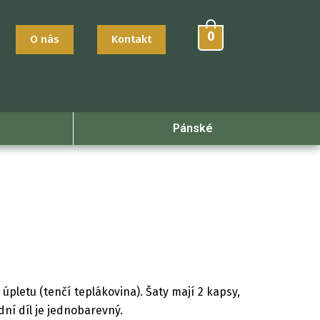
0
O nás
Kontakt
Pánské
úpletu (tenčí teplákovina). Šaty mají 2 kapsy,
ní díl je jednobarevný.