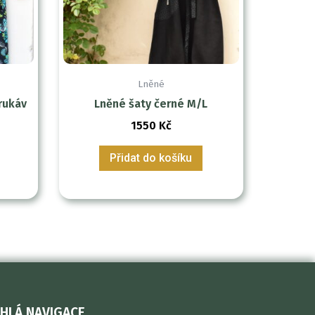
Lněné
rukáv
Lněné šaty černé M/L
1550
Kč
Přidat do košíku
HLÁ NAVIGACE