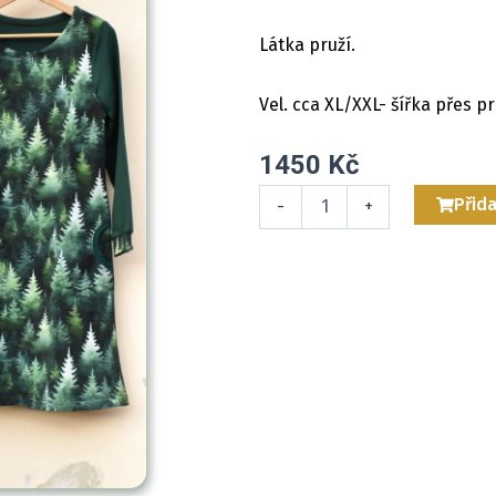
Látka pruží.
Vel. cca XL/XXL- šířka přes p
1450
Kč
Mikinošaty
Přida
-
+
Červené
růžičky
L/XL
množství