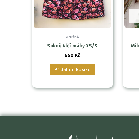
Pružné
Sukně Vlčí máky XS/S
Mik
650
Kč
Přidat do košíku