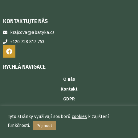
KONTAKTUJTE NÁS
krajcova@abatyka.cz
+420 728 817 753
F
a
c
e
RYCHLÁ NAVIGACE
b
o
O nás
o
Kontakt
k
GDPR
Obchodní podmínky
Tyto stránky využívají souborů
cookies
k zajištení
Copyright © 2026 Abatyka
funkčnosti.
Přijmout