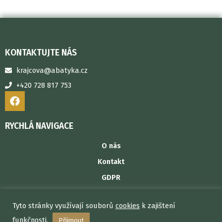
KONTAKTUJTE NÁS
krajcova@abatyka.cz
+420 728 817 753
F
a
c
e
RYCHLÁ NAVIGACE
b
o
O nás
o
Kontakt
k
GDPR
Obchodní podmínky
Tyto stránky využívají souborů
cookies
k zajištení
Copyright © 2026 Abatyka
funkčnosti.
Přijmout