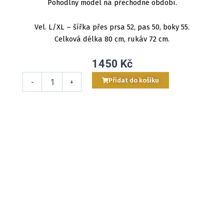
Pohodlný model na přechodné období.
Vel. L/XL – šířka přes prsa 52, pas 50, boky 55.
Celková délka 80 cm, rukáv 72 cm.
1450
Kč
Les
Přidat do košíku
-
+
za
úplňku
S/M
množství