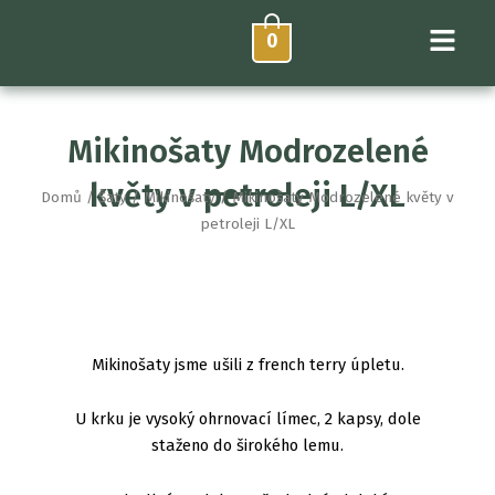
Přeskočit
na
0
obsah
Mikinošaty Modrozelené
květy v petroleji L/XL
Domů
/
Šaty
/
Mikinošaty
/ Mikinošaty Modrozelené květy v
petroleji L/XL
Mikinošaty jsme ušili z french terry úpletu.
U krku je vysoký ohrnovací límec, 2 kapsy, dole
staženo do širokého lemu.